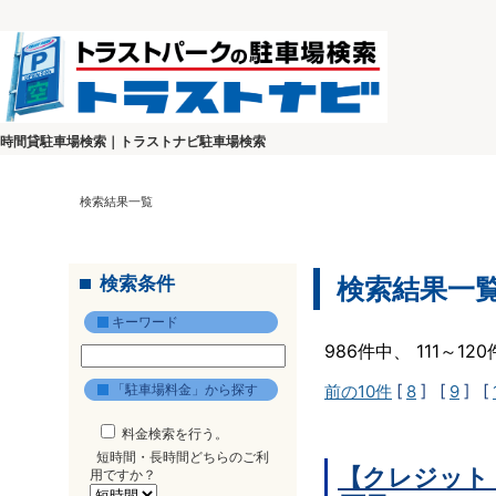
時間貸駐車場検索｜トラストナビ駐車場検索
検索結果一覧
検索条件
検索結果一
キーワード
986件中、 111～1
「駐車場料金」から探す
前の10件
[
8
] [
9
] [
料金検索を行う。
短時間・長時間どちらのご利
【クレジット
用ですか？