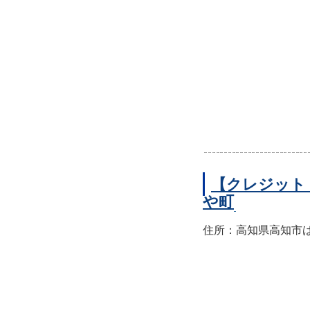
【クレジット
や町
住所：高知県高知市はり