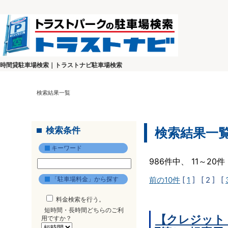
時間貸駐車場検索｜トラストナビ駐車場検索
検索結果一覧
検索条件
検索結果一
キーワード
986件中、 11～2
「駐車場料金」から探す
前の10件
[
1
]
[ 2 ]
[
料金検索を行う。
短時間・長時間どちらのご利
【クレジット
用ですか？