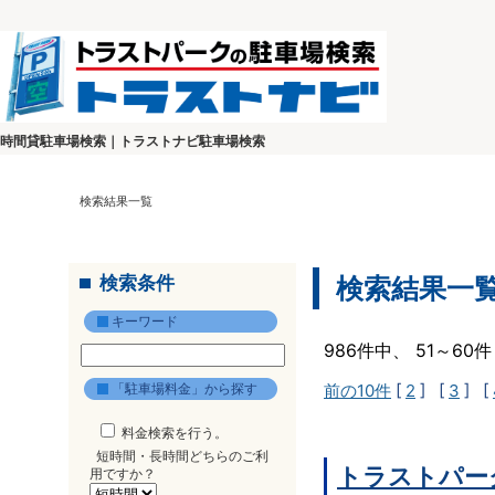
時間貸駐車場検索｜トラストナビ駐車場検索
検索結果一覧
検索条件
検索結果一
キーワード
986件中、 51～6
「駐車場料金」から探す
前の10件
[
2
] [
3
] [
料金検索を行う。
短時間・長時間どちらのご利
トラストパー
用ですか？