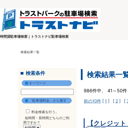
時間貸駐車場検索｜トラストナビ駐車場検索
検索結果一覧
検索条件
検索結果一
キーワード
986件中、 41～5
「駐車場料金」から探す
前の10件
[
1
] [
2
] [
料金検索を行う。
短時間・長時間どちらのご利
【クレジット
用ですか？