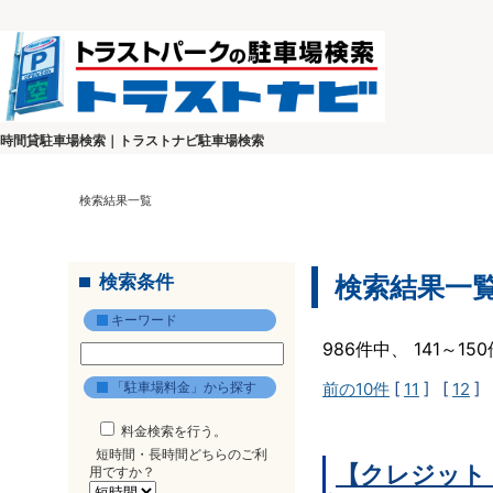
時間貸駐車場検索｜トラストナビ駐車場検索
検索結果一覧
検索条件
検索結果一
キーワード
986件中、 141～1
「駐車場料金」から探す
前の10件
[
11
] [
12
] 
料金検索を行う。
短時間・長時間どちらのご利
【クレジット
用ですか？