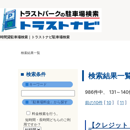
時間貸駐車場検索｜トラストナビ駐車場検索
検索結果一覧
検索条件
検索結果一
キーワード
986件中、 131～1
「駐車場料金」から探す
前の10件
[
10
] [
11
] 
料金検索を行う。
短時間・長時間どちらのご利
【クレジット
用ですか？