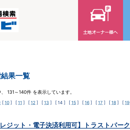
索結果一覧
中、 131～140件 を表示しています。
件
[
10
] [
11
] [
12
] [
13
]
[ 14 ]
[
15
] [
16
] [
17
] [
18
] [
19
レジット・電子決済利用可】トラストパーク