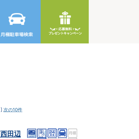
]
次の10件
西田辺