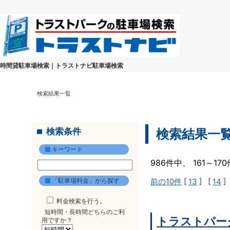
時間貸駐車場検索｜トラストナビ駐車場検索
検索結果一覧
検索条件
検索結果一
キーワード
986件中、 161～1
「駐車場料金」から探す
前の10件
[
13
] [
14
]
料金検索を行う。
短時間・長時間どちらのご利
トラストパー
用ですか？