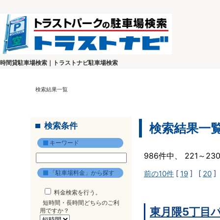
時間貸駐車場検索｜トラストナビ駐車場検索
検索結果一覧
検索条件
検索結果一
キーワード
986件中、 221～2
「駐車場料金」から探す
前の10件
[
19
] [
20
]
料金検索を行う。
短時間・長時間どちらのご利
東月隈5丁目
用ですか？