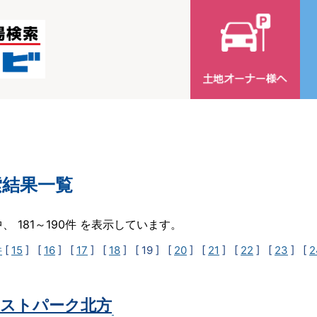
索結果一覧
中、 181～190件 を表示しています。
件
[
15
] [
16
] [
17
] [
18
]
[ 19 ]
[
20
] [
21
] [
22
] [
23
] [
2
ストパーク北方