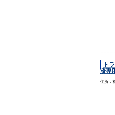
トラ
済専
住所：福