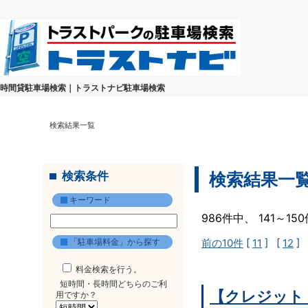
時間貸駐車場検索｜トラストナビ駐車場検索
検索結果一覧
検索条件
検索結果一
キーワード
986件中、 141～1
「駐車場料金」から探す
前の10件
[
11
] [
12
] 
料金検索を行う。
短時間・長時間どちらのご利
【クレジット
用ですか？