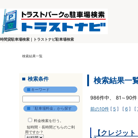
時間貸駐車場検索｜トラストナビ駐車場検索
検索結果一覧
検索条件
検索結果一
キーワード
986件中、 81～9
「駐車場料金」から探す
前の10件
[
5
] [
6
] [
料金検索を行う。
短時間・長時間どちらのご利
【クレジット
用ですか？