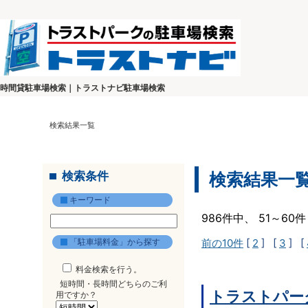
時間貸駐車場検索｜トラストナビ駐車場検索
検索結果一覧
検索条件
検索結果一
キーワード
986件中、 51～6
「駐車場料金」から探す
前の10件
[
2
] [
3
] [
料金検索を行う。
短時間・長時間どちらのご利
トラストパー
用ですか？