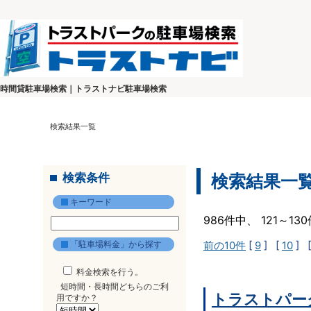
時間貸駐車場検索｜トラストナビ駐車場検索
検索結果一覧
検索条件
検索結果一
キーワード
986件中、 121～1
「駐車場料金」から探す
前の10件
[
9
] [
10
] 
料金検索を行う。
短時間・長時間どちらのご利
トラストパー
用ですか？