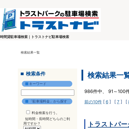
時間貸駐車場検索｜トラストナビ駐車場検索
検索結果一覧
検索条件
検索結果一
キーワード
986件中、 91～10
「駐車場料金」から探す
前の10件
[
6
] [
7
] [
料金検索を行う。
短時間・長時間どちらのご利
トラストパーク
用ですか？