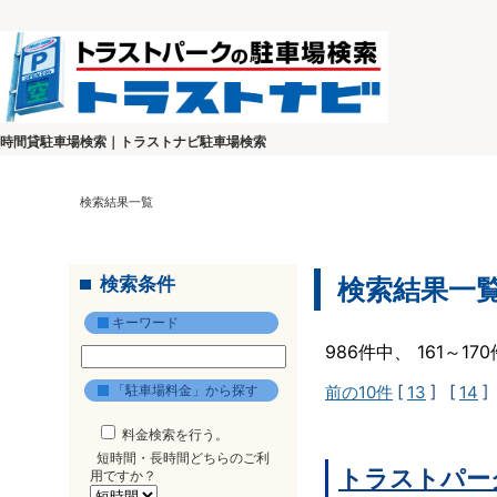
時間貸駐車場検索｜トラストナビ駐車場検索
検索結果一覧
検索条件
検索結果一
キーワード
986件中、 161～1
「駐車場料金」から探す
前の10件
[
13
] [
14
]
料金検索を行う。
短時間・長時間どちらのご利
トラストパー
用ですか？