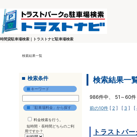
時間貸駐車場検索｜トラストナビ駐車場検索
検索結果一覧
検索条件
検索結果一
キーワード
986件中、 51～6
「駐車場料金」から探す
前の10件
[
2
] [
3
] [
料金検索を行う。
短時間・長時間どちらのご利
トラストパー
用ですか？