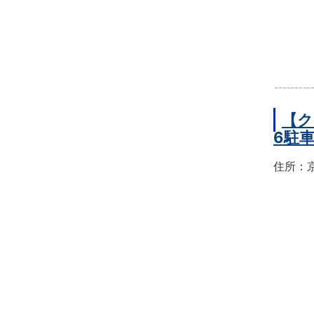
【ク
6駐
住所：