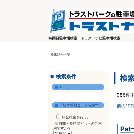
時間貸駐車場検索｜トラストナビ駐車場検索
検索結果一覧
検索条件
検
キーワード
986件
「駐車場料金」から探す
前の10
料金検索を行う。
短時間・長時間どちらのご利
Pa
用ですか？