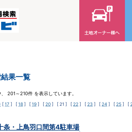
索結果一覧
中、 201～210件 を表示しています。
件
[
17
] [
18
] [
19
] [
20
]
[ 21 ]
[
22
] [
23
] [
24
] [
25
] [
t十条・上鳥羽口間第4駐車場