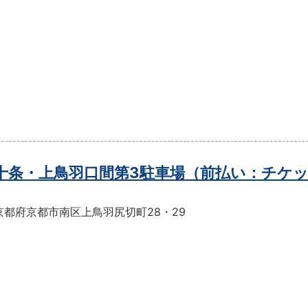
t十条・上鳥羽口間第3駐車場（前払い：チケ
京都府京都市南区上鳥羽尻切町28・29