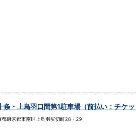
t十条・上鳥羽口間第1駐車場（前払い：チケ
京都府京都市南区上鳥羽尻切町28・29