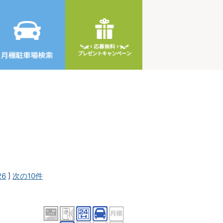
26
]
次の10件