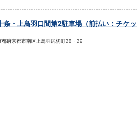
t十条・上鳥羽口間第2駐車場（前払い：チケ
京都府京都市南区上鳥羽尻切町28・29