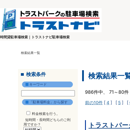
時間貸駐車場検索｜トラストナビ駐車場検索
検索結果一覧
検索条件
検索結果一
キーワード
986件中、 71～8
「駐車場料金」から探す
前の10件
[
4
] [
5
] [
料金検索を行う。
短時間・長時間どちらのご利
トラストパー
用ですか？