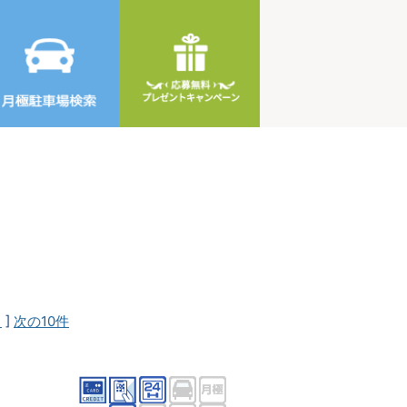
1
]
次の10件