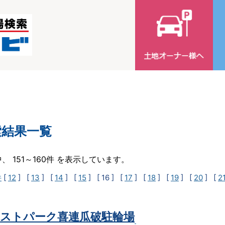
索結果一覧
中、 151～160件 を表示しています。
件
[
12
] [
13
] [
14
] [
15
]
[ 16 ]
[
17
] [
18
] [
19
] [
20
] [
2
ストパーク喜連瓜破駐輪場