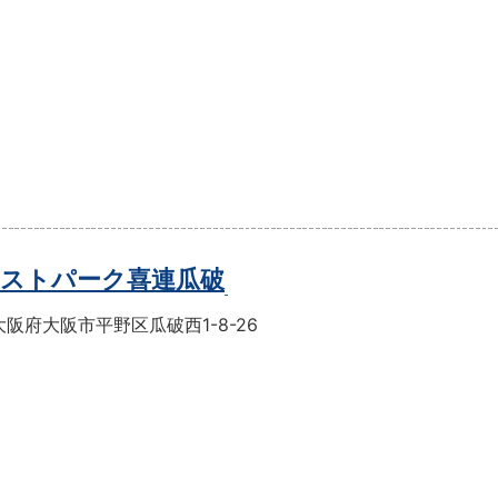
ストパーク喜連瓜破
阪府大阪市平野区瓜破西1-8-26