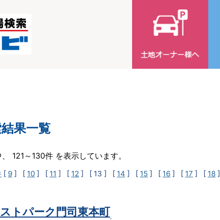
索結果一覧
中、 121～130件 を表示しています。
件
[
9
] [
10
] [
11
] [
12
]
[ 13 ]
[
14
] [
15
] [
16
] [
17
] [
18
ストパーク門司東本町