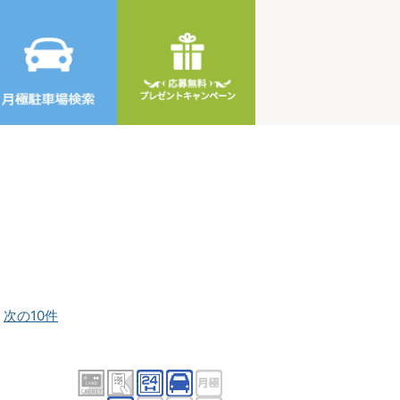
]
次の10件