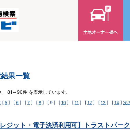
索結果一覧
中、 81～90件 を表示しています。
件
[
5
] [
6
] [
7
] [
8
]
[ 9 ]
[
10
] [
11
] [
12
] [
13
] [
14
]
次
レジット・電子決済利用可】トラストパーク