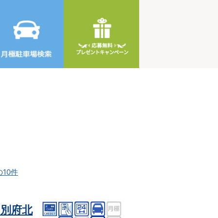
の10件
別府北