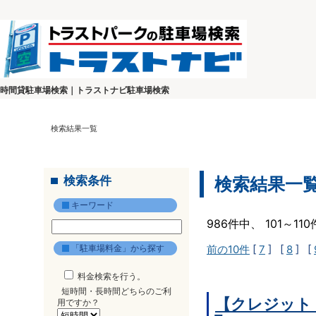
時間貸駐車場検索｜トラストナビ駐車場検索
検索結果一覧
検索条件
検索結果一
キーワード
986件中、 101～1
「駐車場料金」から探す
前の10件
[
7
] [
8
] [
料金検索を行う。
短時間・長時間どちらのご利
【クレジット
用ですか？