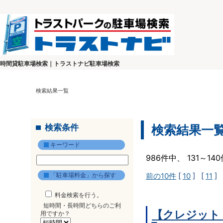
時間貸駐車場検索｜トラストナビ駐車場検索
検索結果一覧
検索条件
検索結果一
キーワード
986件中、 131～1
「駐車場料金」から探す
前の10件
[
10
] [
11
] 
料金検索を行う。
短時間・長時間どちらのご利
【クレジット
用ですか？