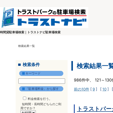
時間貸駐車場検索｜トラストナビ駐車場検索
検索結果一覧
検索条件
検索結果一
キーワード
986件中、 121～1
「駐車場料金」から探す
前の10件
[
9
] [
10
] 
料金検索を行う。
短時間・長時間どちらのご利
トラストパー
用ですか？