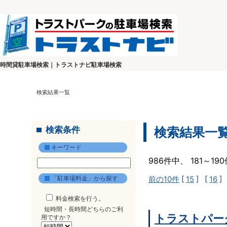
時間貸駐車場検索｜トラストナビ駐車場検索
検索結果一覧
検索条件
検索結果一
キーワード
986件中、 181～1
「駐車場料金」から探す
前の10件
[
15
] [
16
]
料金検索を行う。
短時間・長時間どちらのご利
トラストパー
用ですか？