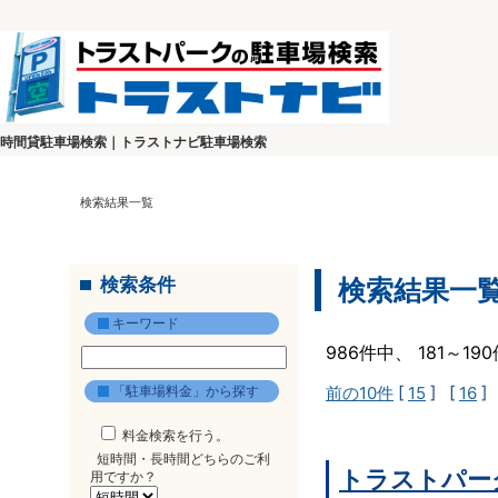
時間貸駐車場検索｜トラストナビ駐車場検索
検索結果一覧
検索条件
検索結果一
キーワード
986件中、 181～1
「駐車場料金」から探す
前の10件
[
15
] [
16
]
料金検索を行う。
短時間・長時間どちらのご利
トラストパー
用ですか？