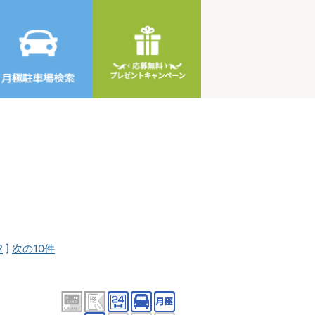
2
]
次の10件