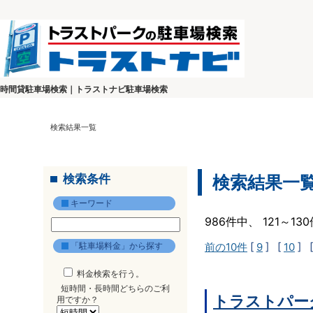
時間貸駐車場検索｜トラストナビ駐車場検索
検索結果一覧
検索条件
検索結果一
キーワード
986件中、 121～1
「駐車場料金」から探す
前の10件
[
9
] [
10
] 
料金検索を行う。
短時間・長時間どちらのご利
トラストパー
用ですか？