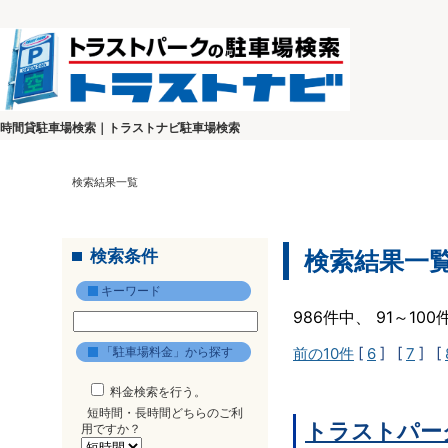
時間貸駐車場検索｜トラストナビ駐車場検索
検索結果一覧
検索条件
検索結果一
キーワード
986件中、 91～10
「駐車場料金」から探す
前の10件
[
6
] [
7
] [
料金検索を行う。
短時間・長時間どちらのご利
トラストパーク
用ですか？