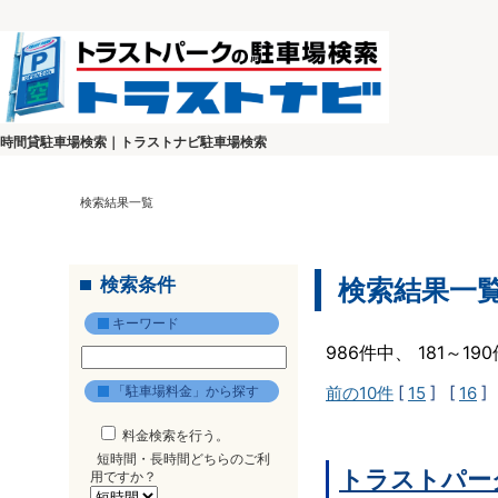
時間貸駐車場検索｜トラストナビ駐車場検索
検索結果一覧
検索条件
検索結果一
キーワード
986件中、 181～1
「駐車場料金」から探す
前の10件
[
15
] [
16
]
料金検索を行う。
短時間・長時間どちらのご利
トラストパー
用ですか？