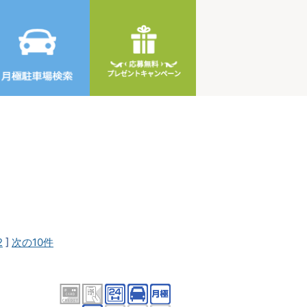
2
]
次の10件