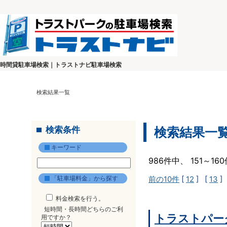
時間貸駐車場検索｜トラストナビ駐車場検索
検索結果一覧
検索条件
検索結果一
キーワード
986件中、 151～1
「駐車場料金」から探す
前の10件
[
12
] [
13
]
料金検索を行う。
短時間・長時間どちらのご利
トラストパー
用ですか？