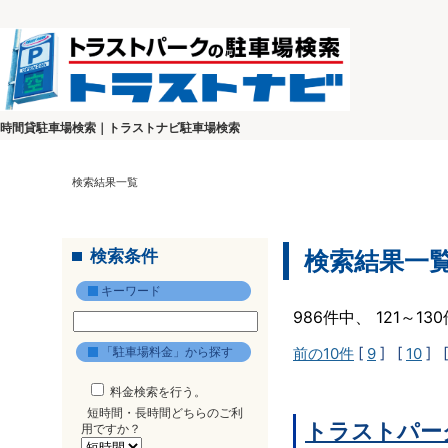
時間貸駐車場検索｜トラストナビ駐車場検索
検索結果一覧
検索条件
検索結果一
キーワード
986件中、 121～1
「駐車場料金」から探す
前の10件
[
9
] [
10
] 
料金検索を行う。
短時間・長時間どちらのご利
トラストパー
用ですか？