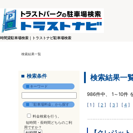
時間貸駐車場検索｜トラストナビ駐車場検索
検索結果一覧
検索条件
検索結果一
キーワード
986件中、 1～10
「駐車場料金」から探す
[ 1 ]
[
2
] [
3
] [
4
] 
料金検索を行う。
短時間・長時間どちらのご利
用ですか？
【クレジット