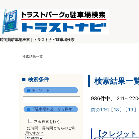
時間貸駐車場検索｜トラストナビ駐車場検索
検索結果一覧
検索条件
検索結果一
キーワード
986件中、 211～2
「駐車場料金」から探す
前の10件
[
18
] [
19
]
料金検索を行う。
短時間・長時間どちらのご利
【クレジット
用ですか？