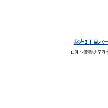
宰府3丁目パ
住所：福岡県太宰府市