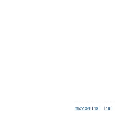
前の10件
[
18
] [
19
]