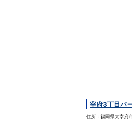
宰府3丁目パ
住所：福岡県太宰府市宰