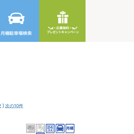
2
]
次の10件