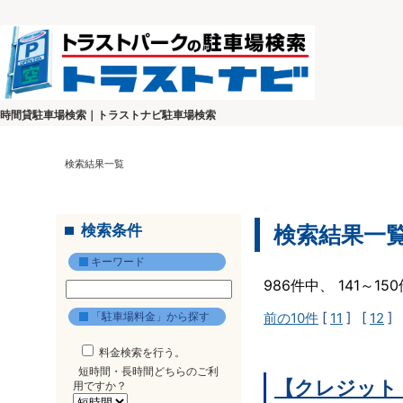
時間貸駐車場検索｜トラストナビ駐車場検索
検索結果一覧
検索条件
検索結果一
キーワード
986件中、 141～1
「駐車場料金」から探す
前の10件
[
11
] [
12
] 
料金検索を行う。
短時間・長時間どちらのご利
【クレジット
用ですか？