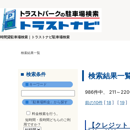
時間貸駐車場検索｜トラストナビ駐車場検索
検索結果一覧
検索条件
検索結果一
キーワード
986件中、 211～2
「駐車場料金」から探す
前の10件
[
18
] [
19
]
料金検索を行う。
短時間・長時間どちらのご利
【クレジット
用ですか？