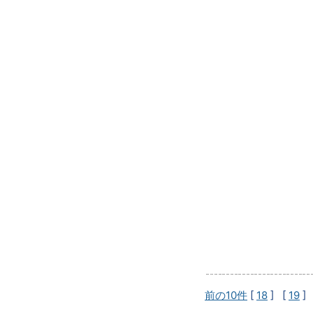
前の10件
[
18
] [
19
]