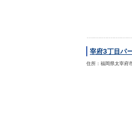
宰府3丁目パ
住所：福岡県太宰府市