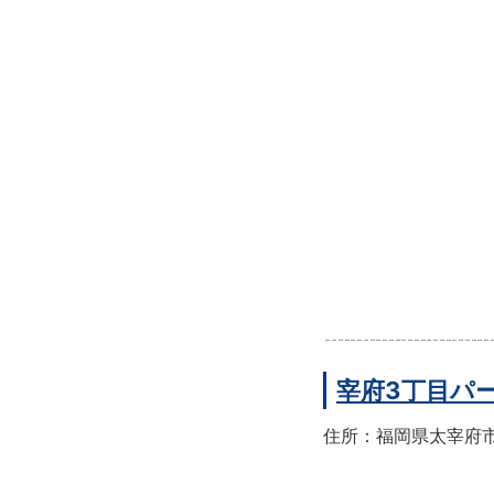
宰府3丁目パ
住所：福岡県太宰府市宰