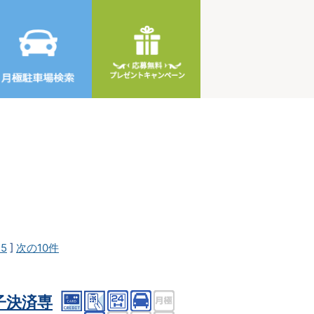
25
]
次の10件
子決済専