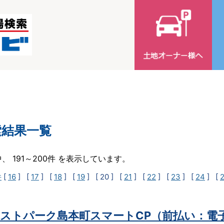
索結果一覧
中、 191～200件 を表示しています。
件
[
16
] [
17
] [
18
] [
19
]
[ 20 ]
[
21
] [
22
] [
23
] [
24
] [
ストパーク島本町スマートCP（前払い：電