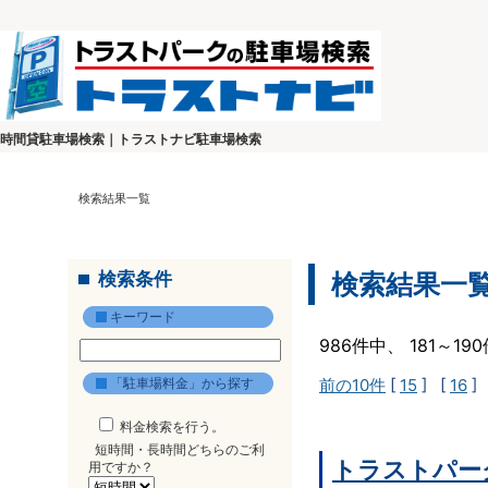
時間貸駐車場検索｜トラストナビ駐車場検索
検索結果一覧
検索条件
検索結果一
キーワード
986件中、 181～1
「駐車場料金」から探す
前の10件
[
15
] [
16
]
料金検索を行う。
短時間・長時間どちらのご利
トラストパー
用ですか？