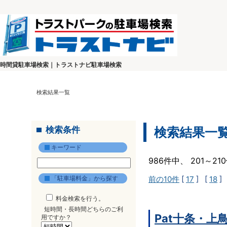
時間貸駐車場検索｜トラストナビ駐車場検索
検索結果一覧
検索条件
検索結果一
キーワード
986件中、 201～2
「駐車場料金」から探す
前の10件
[
17
] [
18
]
料金検索を行う。
短時間・長時間どちらのご利
Pat十条・上
用ですか？