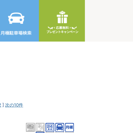
2
]
次の10件