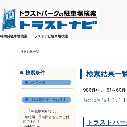
時間貸駐車場検索｜トラストナビ駐車場検索
検索結果一覧
検索条件
検索結果一
キーワード
986件中、 51～6
「駐車場料金」から探す
前の10件
[
2
] [
3
] [
料金検索を行う。
短時間・長時間どちらのご利
トラストパー
用ですか？