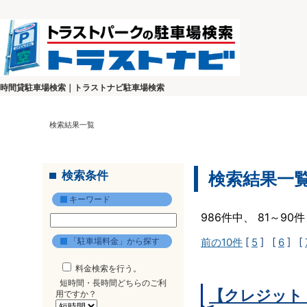
時間貸駐車場検索｜トラストナビ駐車場検索
検索結果一覧
検索条件
検索結果一
キーワード
986件中、 81～9
「駐車場料金」から探す
前の10件
[
5
] [
6
] [
料金検索を行う。
短時間・長時間どちらのご利
【クレジット
用ですか？