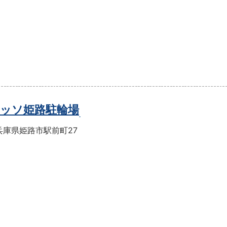
ッソ姫路駐輪場
兵庫県姫路市駅前町27