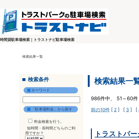
時間貸駐車場検索｜トラストナビ駐車場検索
検索結果一覧
検索条件
検索結果一
キーワード
986件中、 51～6
「駐車場料金」から探す
前の10件
[
2
] [
3
] [
料金検索を行う。
短時間・長時間どちらのご利
トラストパー
用ですか？