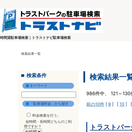
時間貸駐車場検索｜トラストナビ駐車場検索
検索結果一覧
検索条件
検索結果一
キーワード
986件中、 121～1
「駐車場料金」から探す
前の10件
[
9
] [
10
] 
料金検索を行う。
短時間・長時間どちらのご利
トラストパー
用ですか？