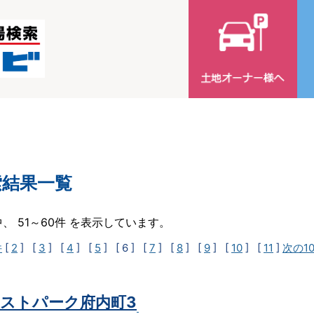
索結果一覧
中、 51～60件 を表示しています。
件
[
2
] [
3
] [
4
] [
5
]
[ 6 ]
[
7
] [
8
] [
9
] [
10
] [
11
]
次の1
ストパーク府内町3