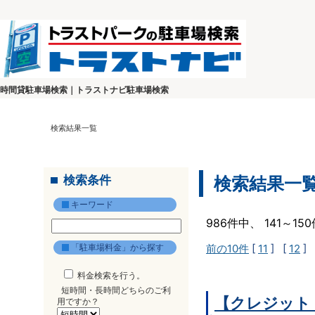
時間貸駐車場検索｜トラストナビ駐車場検索
検索結果一覧
検索条件
検索結果一
キーワード
986件中、 141～1
「駐車場料金」から探す
前の10件
[
11
] [
12
] 
料金検索を行う。
短時間・長時間どちらのご利
【クレジット
用ですか？